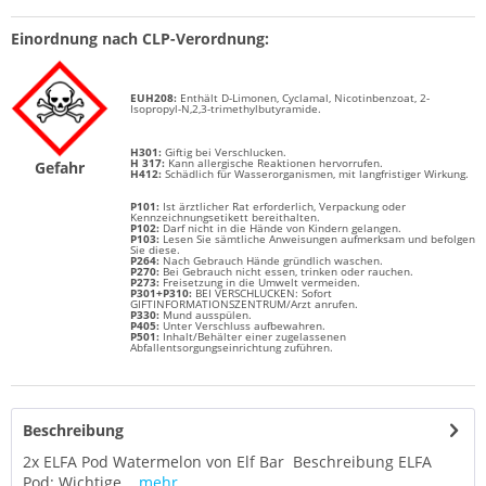
Einordnung nach CLP-Verordnung:
EUH208:
Enthält
D-Limonen, Cyclamal, Nicotinbenzoat, 2-
Isopropyl-N,2,3-trimethylbutyramide.
H301:
Giftig bei Verschlucken.
H 317:
Kann allergische Reaktionen hervorrufen.
Gefahr
H412:
Schädlich für Wasserorganismen, mit langfristiger Wirkung.
P101:
Ist ärztlicher Rat erforderlich, Verpackung oder
Kennzeichnungsetikett bereithalten.
P102:
Darf nicht in die Hände von Kindern gelangen.
P103:
Lesen Sie sämtliche Anweisungen aufmerksam und befolgen
Sie diese.
P264:
Nach Gebrauch Hände gründlich waschen.
P270:
Bei Gebrauch nicht essen, trinken oder rauchen.
P273:
Freisetzung in die Umwelt vermeiden.
P301+P310:
BEI VERSCHLUCKEN: Sofort
GIFTINFORMATIONSZENTRUM/Arzt anrufen.
P330:
Mund ausspülen.
P405:
Unter Verschluss aufbewahren.
P501:
Inhalt/Behälter einer zugelassenen
Abfallentsorgungseinrichtung zuführen.
Beschreibung
2x ELFA Pod Watermelon von Elf Bar Beschreibung ELFA
Pod: Wichtige...
mehr