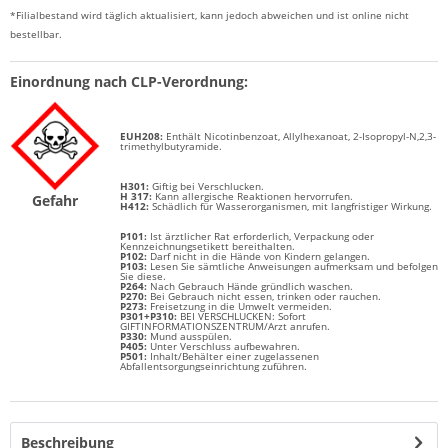
*Filialbestand wird täglich aktualisiert, kann jedoch abweichen und ist online nicht
bestellbar.
Einordnung nach CLP-Verordnung:
EUH208:
Enthält Nicotinbenzoat, Allylhexanoat, 2-Isopropyl-N,2,3-
trimethylbutyramide.
H301:
Giftig bei Verschlucken.
H 317:
Kann allergische Reaktionen hervorrufen.
Gefahr
H412:
Schädlich für Wasserorganismen, mit langfristiger Wirkung.
P101:
Ist ärztlicher Rat erforderlich, Verpackung oder
Kennzeichnungsetikett bereithalten.
P102:
Darf nicht in die Hände von Kindern gelangen.
P103:
Lesen Sie sämtliche Anweisungen aufmerksam und befolgen
Sie diese.
P264:
Nach Gebrauch Hände gründlich waschen.
P270:
Bei Gebrauch nicht essen, trinken oder rauchen.
P273:
Freisetzung in die Umwelt vermeiden.
P301+P310:
BEI VERSCHLUCKEN: Sofort
GIFTINFORMATIONSZENTRUM/Arzt anrufen.
P330:
Mund ausspülen.
P405:
Unter Verschluss aufbewahren.
P501:
Inhalt/Behälter einer zugelassenen
Abfallentsorgungseinrichtung zuführen.
Beschreibung