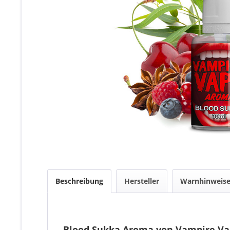
Beschreibung
Hersteller
Warnhinweis
Blood Sukka Aroma von Vampire V