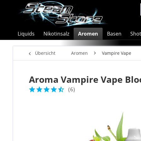
Liquids
Nikotinsalz
Aromen
Basen
Sho
Übersicht
Aromen
Vampire Vape
Aroma Vampire Vape Blo
(
6
)