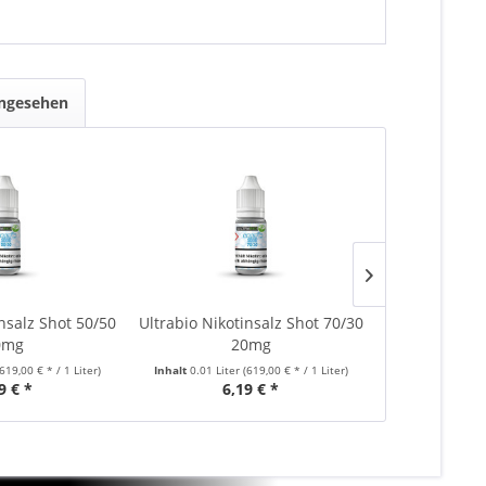
angesehen
insalz Shot 50/50
Ultrabio Nikotinsalz Shot 70/30
Ultrabio 7
0mg
20mg
(619,00 € * / 1 Liter)
Inhalt
0.01 Liter
(619,00 € * / 1 Liter)
Inhalt
0.01 Lite
9 € *
6,19 € *
5,