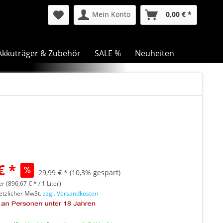
Mein Konto
0,00 € *
Akkuträger & Zubehör
SALE %
Neuheiten
€ *
29,99 € *
(10,3% gespart)
er (896,67 € * / 1 Liter)
setzlicher MwSt.
zzgl. Versandkosten