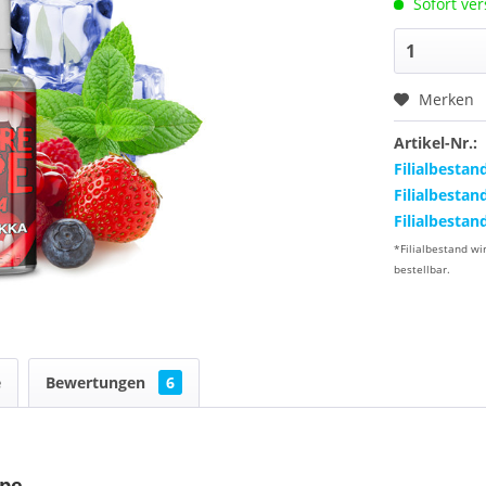
Sofort ver
Merken
Artikel-Nr.:
Filialbestan
Filialbestan
Filialbestan
*Filialbestand wi
bestellbar.
e
Bewertungen
6
ape