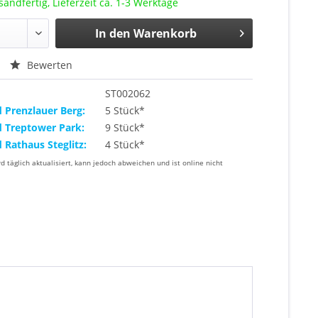
sandfertig, Lieferzeit ca. 1-3 Werktage
In den
Warenkorb
Bewerten
ST002062
d Prenzlauer Berg:
5 Stück*
d Treptower Park:
9 Stück*
d Rathaus Steglitz:
4 Stück*
rd täglich aktualisiert, kann jedoch abweichen und ist online nicht