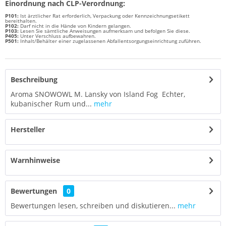
Einordnung nach CLP-Verordnung:
P101:
Ist ärztlicher Rat erforderlich, Verpackung oder Kennzeichnungsetikett
bereithalten.
P102:
Darf nicht in die Hände von Kindern gelangen.
P103:
Lesen Sie sämtliche Anweisungen aufmerksam und befolgen Sie diese.
P405:
Unter Verschluss aufbewahren.
P501:
Inhalt/Behälter einer zugelassenen Abfallentsorgungseinrichtung zuführen.
Beschreibung
Aroma SNOWOWL M. Lansky von Island Fog Echter,
kubanischer Rum und...
mehr
Hersteller
Warnhinweise
Bewertungen
0
Bewertungen lesen, schreiben und diskutieren...
mehr