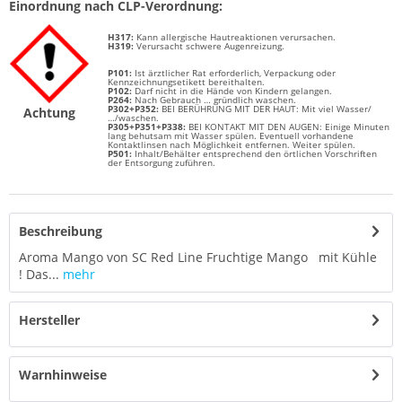
Einordnung nach CLP-Verordnung:
H317:
Kann allergische Hautreaktionen verursachen.
H319:
Verursacht schwere Augenreizung.
P101:
Ist ärztlicher Rat erforderlich, Verpackung oder
Kennzeichnungsetikett bereithalten.
P102:
Darf nicht in die Hände von Kindern gelangen.
P264:
Nach Gebrauch … gründlich waschen.
P302+P352:
BEI BERÜHRUNG MIT DER HAUT: Mit viel Wasser/
Achtung
…/waschen.
P305+P351+P338:
BEI KONTAKT MIT DEN AUGEN: Einige Minuten
lang behutsam mit Wasser spülen. Eventuell vorhandene
Kontaktlinsen nach Möglichkeit entfernen. Weiter spülen.
P501:
Inhalt/Behälter entsprechend den örtlichen Vorschriften
der Entsorgung zuführen.
Beschreibung
Aroma Mango von SC Red Line Fruchtige Mango mit Kühle
! Das...
mehr
Hersteller
Warnhinweise