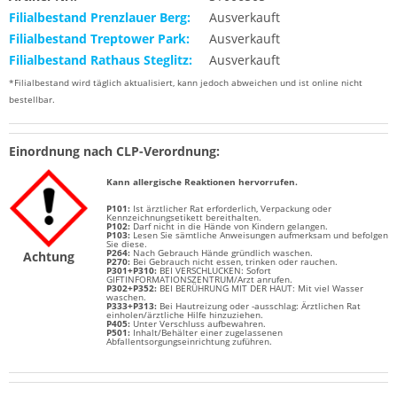
Filialbestand Prenzlauer Berg:
Ausverkauft
Filialbestand Treptower Park:
Ausverkauft
Filialbestand Rathaus Steglitz:
Ausverkauft
*Filialbestand wird täglich aktualisiert, kann jedoch abweichen und ist online nicht
bestellbar.
Einordnung nach CLP-Verordnung:
Kann allergische Reaktionen hervorrufen.
P101:
Ist ärztlicher Rat erforderlich, Verpackung oder
Kennzeichnungsetikett bereithalten.
P102:
Darf nicht in die Hände von Kindern gelangen.
P103:
Lesen Sie sämtliche Anweisungen aufmerksam und befolgen
Sie diese.
P264:
Nach Gebrauch Hände gründlich waschen.
Achtung
P270:
Bei Gebrauch nicht essen, trinken oder rauchen.
P301+P310:
BEI VERSCHLUCKEN: Sofort
GIFTINFORMATIONSZENTRUM/Arzt anrufen.
P302+P352:
BEI BERÜHRUNG MIT DER HAUT: Mit viel Wasser
waschen.
P333+P313:
Bei Hautreizung oder -ausschlag: Ärztlichen Rat
einholen/ärztliche Hilfe hinzuziehen.
P405:
Unter Verschluss aufbewahren.
P501:
Inhalt/Behälter einer zugelassenen
Abfallentsorgungseinrichtung zuführen.