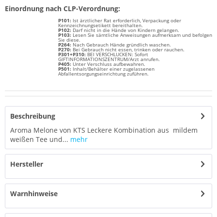
Einordnung nach CLP-Verordnung:
P101:
Ist ärztlicher Rat erforderlich, Verpackung oder
Kennzeichnungsetikett bereithalten.
P102:
Darf nicht in die Hände von Kindern gelangen.
P103:
Lesen Sie sämtliche Anweisungen aufmerksam und befolgen
Sie diese.
P264:
Nach Gebrauch Hände gründlich waschen.
P270:
Bei Gebrauch nicht essen, trinken oder rauchen.
P301+P310:
BEI VERSCHLUCKEN: Sofort
GIFTINFORMATIONSZENTRUM/Arzt anrufen.
P405:
Unter Verschluss aufbewahren.
P501:
Inhalt/Behälter einer zugelassenen
Abfallentsorgungseinrichtung zuführen.
Beschreibung
Aroma Melone von KTS Leckere Kombination aus mildem
weißen Tee und...
mehr
Hersteller
Warnhinweise