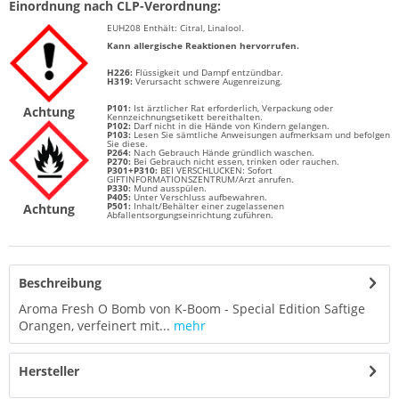
Einordnung nach CLP-Verordnung:
EUH208 Enthält:
Citral
,
Linalool.
Kann allergische Reaktionen hervorrufen.
H226:
Flüssigkeit und Dampf entzündbar.
H319:
Verursacht schwere Augenreizung.
P101:
Ist ärztlicher Rat erforderlich, Verpackung oder
Achtung
Kennzeichnungsetikett bereithalten.
P102:
Darf nicht in die Hände von Kindern gelangen.
P103:
Lesen Sie sämtliche Anweisungen aufmerksam und befolgen
Sie diese.
P264:
Nach Gebrauch Hände gründlich waschen.
P270:
Bei Gebrauch nicht essen, trinken oder rauchen.
P301+P310:
BEI VERSCHLUCKEN: Sofort
GIFTINFORMATIONSZENTRUM/Arzt anrufen.
P330:
Mund ausspülen.
P405:
Unter Verschluss aufbewahren.
P501:
Inhalt/Behälter einer zugelassenen
Achtung
Abfallentsorgungseinrichtung zuführen.
Beschreibung
Aroma Fresh O Bomb von K-Boom - Special Edition Saftige
Orangen, verfeinert mit...
mehr
Hersteller