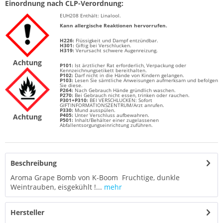
Einordnung nach CLP-Verordnung:
EUH208 Enthält:
Linalool.
Kann allergische Reaktionen hervorrufen.
H226:
Flüssigkeit und Dampf entzündbar.
H301:
Giftig bei Verschlucken.
H319:
Verursacht schwere Augenreizung.
Achtung
P101:
Ist ärztlicher Rat erforderlich, Verpackung oder
Kennzeichnungsetikett bereithalten.
P102:
Darf nicht in die Hände von Kindern gelangen.
P103:
Lesen Sie sämtliche Anweisungen aufmerksam und befolgen
Sie diese.
P264:
Nach Gebrauch Hände gründlich waschen.
P270:
Bei Gebrauch nicht essen, trinken oder rauchen.
P301+P310:
BEI VERSCHLUCKEN: Sofort
GIFTINFORMATIONSZENTRUM/Arzt anrufen.
P330:
Mund ausspülen.
P405:
Unter Verschluss aufbewahren.
Achtung
P501:
Inhalt/Behälter einer zugelassenen
Abfallentsorgungseinrichtung zuführen.
Beschreibung
Aroma Grape Bomb von K-Boom Fruchtige, dunkle
Weintrauben, eisgekühlt !...
mehr
Hersteller