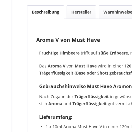
Beschreibung
Hersteller
Warnhinweis
Aroma V von Must Have
Fruchtige Himbeere
trifft auf
süße Erdbeere,
Das
Aroma V
von
Must Have
wird in einer
120
Trägerflüssigkeit (Base oder Shot) gebrauchsf
Gebrauchshinweise Must Have Aromen
Nach Zugabe der
Trägerflüssigkeit
in gewüns
sich
Aroma
und
Trägerflüssigkeit
gut vermisch
Lieferumfang:
1 x 10ml Aroma Must Have V in einer 120ml