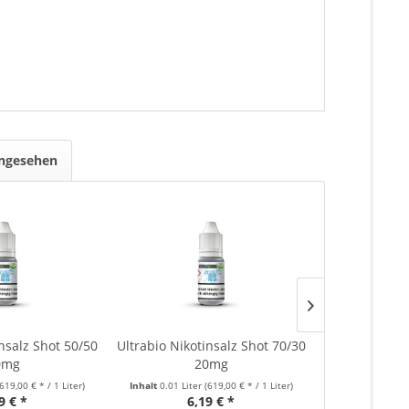
angesehen
insalz Shot 50/50
Ultrabio Nikotinsalz Shot 70/30
Ultrabio 7
0mg
20mg
(619,00 € * / 1 Liter)
Inhalt
0.01 Liter
(619,00 € * / 1 Liter)
Inhalt
0.01 Lite
9 € *
6,19 € *
5,