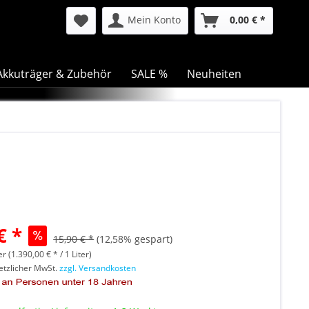
Mein Konto
0,00 € *
Akkuträger & Zubehör
SALE %
Neuheiten
€ *
15,90 € *
(12,58% gespart)
er (1.390,00 € * / 1 Liter)
setzlicher MwSt.
zzgl. Versandkosten