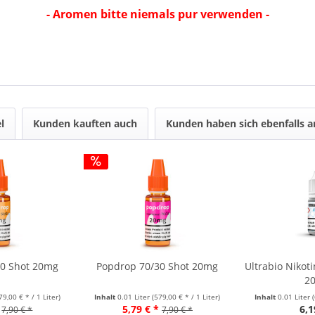
- Aromen bitte niemals pur verwenden -
l
Kunden kauften auch
Kunden haben sich ebenfalls 
50 Shot 20mg
Popdrop 70/30 Shot 20mg
Ultrabio Nikot
2
79,00 € * / 1 Liter)
Inhalt
0.01 Liter
(579,00 € * / 1 Liter)
Inhalt
0.01 Liter
5,79 € *
6,1
7,90 € *
7,90 € *