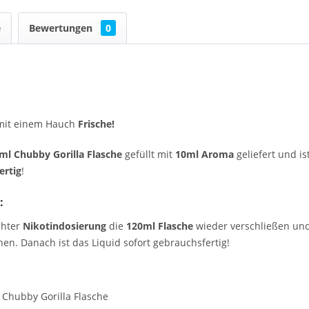
e
Bewertungen
0
mit einem Hauch
Frische!
ml Chubby Gorilla Flasche
gefüllt mit
10ml Aroma
geliefert und is
ertig
!
:
chter
Nikotindosierung
die
120ml Flasche
wieder verschließen und 
en. Danach ist das Liquid sofort gebrauchsfertig!
 Chubby Gorilla Flasche