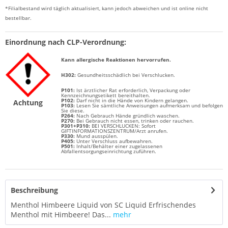
*Filialbestand wird täglich aktualisiert, kann jedoch abweichen und ist online nicht
bestellbar.
Einordnung nach CLP-Verordnung:
Kann allergische Reaktionen hervorrufen.
H
302:
Gesundheitsschädlich bei Verschlucken.
P101:
Ist ärztlicher Rat erforderlich, Verpackung oder
Kennzeichnungsetikett bereithalten.
P102:
Darf nicht in die Hände von Kindern gelangen.
Achtung
P103:
Lesen Sie sämtliche Anweisungen aufmerksam und befolgen
Sie diese.
P264:
Nach Gebrauch Hände gründlich waschen.
P270:
Bei Gebrauch nicht essen, trinken oder rauchen.
P301+P310:
BEI VERSCHLUCKEN: Sofort
GIFTINFORMATIONSZENTRUM/Arzt anrufen.
P330:
Mund ausspülen.
P405:
Unter Verschluss aufbewahren.
P501:
Inhalt/Behälter einer zugelassenen
Abfallentsorgungseinrichtung zuführen.
Beschreibung
Menthol Himbeere Liquid von SC Liquid Erfrischendes
Menthol mit Himbeere! Das...
mehr