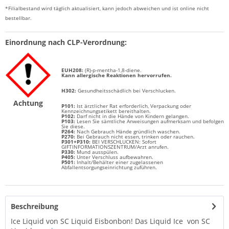
*Filialbestand wird täglich aktualisiert, kann jedoch abweichen und ist online nicht
bestellbar.
Einordnung nach CLP-Verordnung:
EUH208:
(R)-p-mentha-1,8-diene.
Kann allergische Reaktionen hervorrufen.
H
302:
Gesundheitsschädlich bei Verschlucken.
Achtung
P101:
Ist ärztlicher Rat erforderlich, Verpackung oder
Kennzeichnungsetikett bereithalten.
P102:
Darf nicht in die Hände von Kindern gelangen.
P103:
Lesen Sie sämtliche Anweisungen aufmerksam und befolgen
Sie diese.
P264:
Nach Gebrauch Hände gründlich waschen.
P270:
Bei Gebrauch nicht essen, trinken oder rauchen.
P301+P310:
BEI VERSCHLUCKEN: Sofort
GIFTINFORMATIONSZENTRUM/Arzt anrufen.
P330:
Mund ausspülen.
P405:
Unter Verschluss aufbewahren.
P501:
Inhalt/Behälter einer zugelassenen
Abfallentsorgungseinrichtung zuführen.
Beschreibung
Ice Liquid von SC Liquid Eisbonbon! Das Liquid Ice von SC