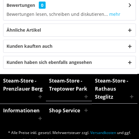
Bewertungen
0
Bewertungen lesen, schreiben und diskutieren...
mehr
Ähnliche Artikel
Kunden kauften auch
Kunden haben sich ebenfalls angesehen
Steam-Store -
Steam-Store -
Steam-Store -
Prenzlauer Berg
Treptower Park
Rathaus
Steglitz
Informationen
Shop Service
* Alle Preise inkl. gesetzl. Mehrwertsteuer zzgl.
Versandkosten
und ggf.