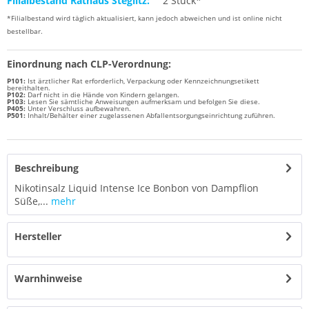
Filialbestand Rathaus Steglitz:
2 Stück*
*Filialbestand wird täglich aktualisiert, kann jedoch abweichen und ist online nicht
bestellbar.
Einordnung nach CLP-Verordnung:
P101:
Ist ärztlicher Rat erforderlich, Verpackung oder Kennzeichnungsetikett
bereithalten.
P102:
Darf nicht in die Hände von Kindern gelangen.
P103:
Lesen Sie sämtliche Anweisungen aufmerksam und befolgen Sie diese.
P405:
Unter Verschluss aufbewahren.
P501:
Inhalt/Behälter einer zugelassenen Abfallentsorgungseinrichtung zuführen.
Beschreibung
Nikotinsalz Liquid Intense Ice Bonbon von Dampflion
Süße,...
mehr
Hersteller
Warnhinweise