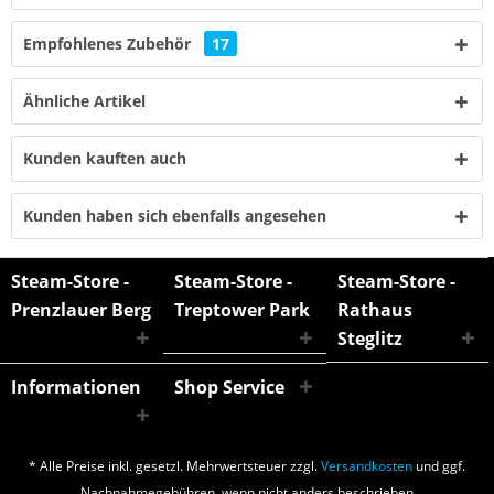
Empfohlenes Zubehör
17
Ähnliche Artikel
Kunden kauften auch
Kunden haben sich ebenfalls angesehen
Steam-Store -
Steam-Store -
Steam-Store -
Prenzlauer Berg
Treptower Park
Rathaus
Steglitz
Informationen
Shop Service
* Alle Preise inkl. gesetzl. Mehrwertsteuer zzgl.
Versandkosten
und ggf.
Nachnahmegebühren, wenn nicht anders beschrieben