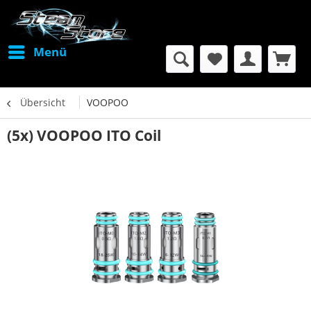
Menü
Übersicht
VOOPOO
(5x) VOOPOO ITO Coil