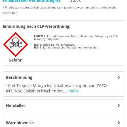
Filialbestand Rathaus Steglitz:
1 Stück*
*Filialbestand wird täglich aktualisiert, kann jedoch abweichen und ist online nicht
bestellbar.
Einordnung nach CLP-Verordnung:
EUH208:
Enthält Furaneol, Nikotinlävulinat, 2-Isopropyl-N,2,3-
trimethylbutyramid.
H311:
Giftig bei Verschlucken.
H317:
Kann allergische Reaktionen hervorrufen.
Gefahr!
Beschreibung
10ml Tropical Mango Ice Nikotinsalz Liquid von ZAZO
INTENSE Eiskalt erfrischender,...
mehr
Hersteller
Warnhinweise