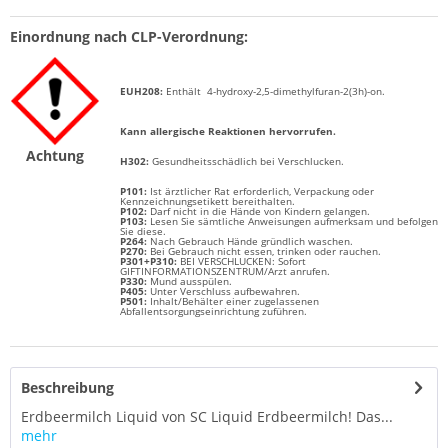
Einordnung nach CLP-Verordnung:
EUH208:
Enthält
4-hydroxy-2,5-dimethylfuran-2(3h)-on
.
Kann allergische Reaktionen hervorrufen.
Achtung
H
302:
Gesundheitsschädlich bei Verschlucken.
P101:
Ist ärztlicher Rat erforderlich, Verpackung oder
Kennzeichnungsetikett bereithalten.
P102:
Darf nicht in die Hände von Kindern gelangen.
P103:
Lesen Sie sämtliche Anweisungen aufmerksam und befolgen
Sie diese.
P264:
Nach Gebrauch Hände gründlich waschen.
P270:
Bei Gebrauch nicht essen, trinken oder rauchen.
P301+P310:
BEI VERSCHLUCKEN: Sofort
GIFTINFORMATIONSZENTRUM/Arzt anrufen.
P330:
Mund ausspülen.
P405:
Unter Verschluss aufbewahren.
P501:
Inhalt/Behälter einer zugelassenen
Abfallentsorgungseinrichtung zuführen.
Beschreibung
Erdbeermilch Liquid von SC Liquid Erdbeermilch! Das...
mehr