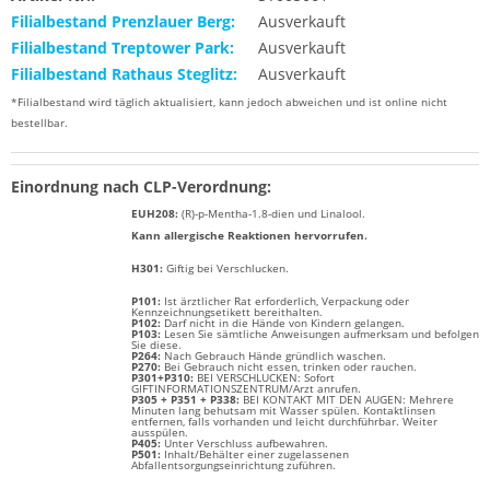
Filialbestand Prenzlauer Berg:
Ausverkauft
Filialbestand Treptower Park:
Ausverkauft
Filialbestand Rathaus Steglitz:
Ausverkauft
*Filialbestand wird täglich aktualisiert, kann jedoch abweichen und ist online nicht
bestellbar.
Einordnung nach CLP-Verordnung:
EUH208:
(R)-p-Mentha-1.8-dien und Linalool
.
Kann allergische Reaktionen hervorrufen.
H301:
Giftig bei Verschlucken.
P101:
Ist ärztlicher Rat erforderlich, Verpackung oder
Kennzeichnungsetikett bereithalten.
P102:
Darf nicht in die Hände von Kindern gelangen.
P103:
Lesen Sie sämtliche Anweisungen aufmerksam und befolgen
Sie diese.
P264:
Nach Gebrauch Hände gründlich waschen.
P270:
Bei Gebrauch nicht essen, trinken oder rauchen.
P301+P310:
BEI VERSCHLUCKEN: Sofort
GIFTINFORMATIONSZENTRUM/Arzt anrufen.
P305 + P351 + P338:
BEI KONTAKT MIT DEN AUGEN: Mehrere
Minuten lang behutsam mit Wasser spülen. Kontaktlinsen
entfernen, falls vorhanden und leicht durchführbar. Weiter
ausspülen.
P405:
Unter Verschluss aufbewahren.
P501:
Inhalt/Behälter einer zugelassenen
Abfallentsorgungseinrichtung zuführen.