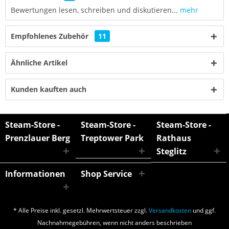
Bewertungen lesen, schreiben und diskutieren...
mehr
Empfohlenes Zubehör
11
Ähnliche Artikel
Kunden kauften auch
Steam-Store -
Steam-Store -
Steam-Store -
Prenzlauer Berg
Treptower Park
Rathaus
Steglitz
Informationen
Shop Service
* Alle Preise inkl. gesetzl. Mehrwertsteuer zzgl.
Versandkosten
und ggf.
Nachnahmegebühren, wenn nicht anders beschrieben