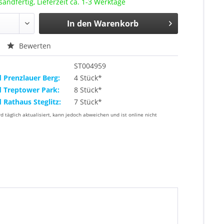
sandfertig, Lieferzeit ca. 1-3 Werktage
In den
Warenkorb
Bewerten
ST004959
d Prenzlauer Berg:
4 Stück*
d Treptower Park:
8 Stück*
d Rathaus Steglitz:
7 Stück*
rd täglich aktualisiert, kann jedoch abweichen und ist online nicht