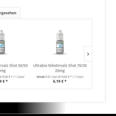
angesehen
insalz Shot 50/50
Ultrabio Nikotinsalz Shot 70/30
Ultrabio 7
0mg
20mg
(619,00 € * / 1 Liter)
Inhalt
0.01 Liter
(619,00 € * / 1 Liter)
Inhalt
0.01 Lite
9 € *
6,19 € *
5,