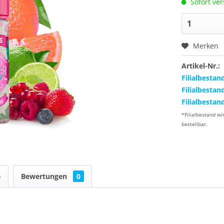
Sofort ver
Merken
Artikel-Nr.:
Filialbestan
Filialbestan
Filialbestan
*Filialbestand wi
bestellbar.
e
Bewertungen
0