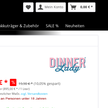
Mein Konto
0,00 € *
Akkuträger & Zubehör
SALE %
Neuheiten
€ *
19,90 € *
(10,05% gespart)
er (895,00 € * / 1 Liter)
setzlicher MwSt.
zzgl. Versandkosten