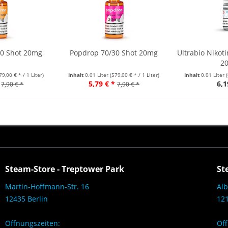
50 Shot 20mg
Popdrop 70/30 Shot 20mg
Ultrabio Nikot
2
79,00 € * / 1 Liter)
Inhalt
0.01 Liter
(579,00 € * / 1 Liter)
Inhalt
0.01 Liter
5,79 € *
6,1
7,90 € *
7,90 € *
Steam-Store - Treptower Park
St
Martin-Hoffmann-Str. 16
Alb
12435 Berlin
121
Öffnungszeiten:
Öff