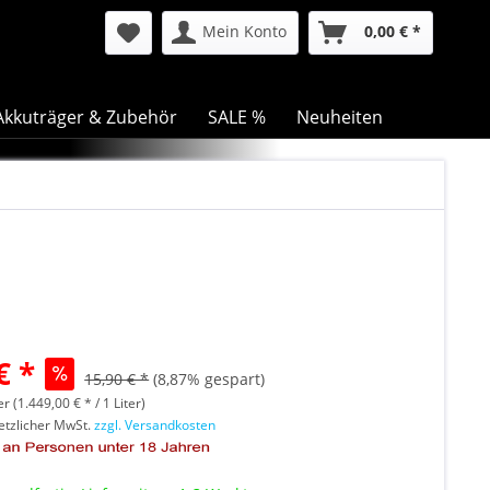
Mein Konto
0,00 € *
Akkuträger & Zubehör
SALE %
Neuheiten
€ *
15,90 € *
(8,87% gespart)
er (1.449,00 € * / 1 Liter)
setzlicher MwSt.
zzgl. Versandkosten