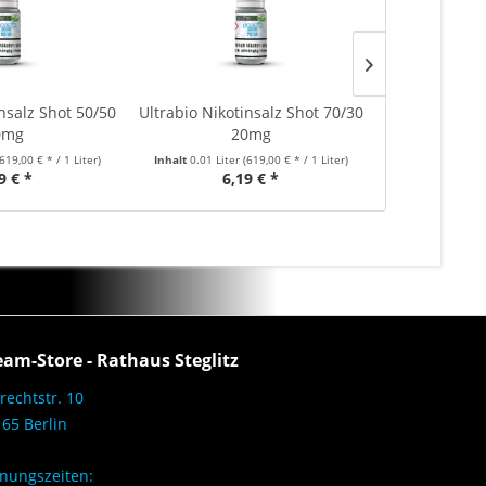
insalz Shot 50/50
Ultrabio Nikotinsalz Shot 70/30
Ultrabio 7
0mg
20mg
(619,00 € * / 1 Liter)
Inhalt
0.01 Liter
(619,00 € * / 1 Liter)
Inhalt
0.01 Lite
9 € *
6,19 € *
5,
eam-Store - Rathaus Steglitz
rechtstr. 10
65 Berlin
nungszeiten: