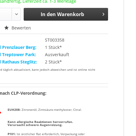
sandfertig, Lieferzeit ca. 1-3 Werktage
In den
Warenkorb
Bewerten
ST003358
d Prenzlauer Berg:
1 Stück*
d Treptower Park:
Ausverkauft
d Rathaus Steglitz:
2 Stück*
rd täglich aktualisiert, kann jedoch abweichen und ist online nicht
nach CLP-Verordnung:
EUH208:
Zitronenöl, Zimtsäure-methylester, Citral.
Kann allergische Reaktionen hervorrufen.
Verursacht schwere Augenreizung.
P101:
Ist ärztlicher Rat erforderlich, Verpackung oder