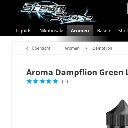
Liquids
Nikotinsalz
Aromen
Basen
Sho
Übersicht
Aromen
Dampflion
Aroma Dampflion Green 
(
1
)