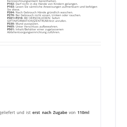
Kennzeichnungsetikett bereithalten.
P102:
Darf nicht in die Hände von Kindern gelangen.
P103:
Lesen Sie sämtliche Anweisungen aufmerksam und befolgen
Sie diese.
P264:
Nach Gebrauch Hände gründlich waschen.
P270:
Bei Gebrauch nicht essen, trinken oder rauchen.
P301+P310:
BEI VERSCHLUCKEN: Sofort
GIFTINFORMATIONSZENTRUM/Arzt anrufen.
P330:
Mund ausspülen.
P405:
Unter Verschluss aufbewahren.
P501:
Inhalt/Behälter einer zugelassenen
Abfallentsorgungseinrichtung zuführen.
eliefert und ist
erst nach Zugabe
von
110ml