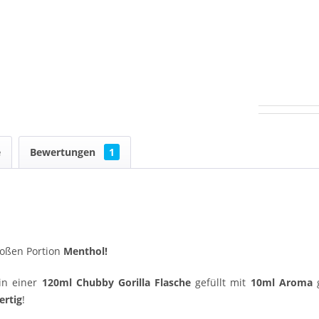
e
Bewertungen
1
oßen Portion
Menthol
!
in einer
120ml Chubby Gorilla Flasche
gefüllt mit
10ml Aroma
g
ertig
!