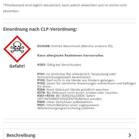
*Filialbestand wird täglich aktualisiert, kann jedoch abweichen und ist online nicht
bestellbar.
Einordnung nach CLP-Verordnung:
EUH208:
Enthält Maisminzöl (Mentha arvensis Öl)
.
Kann allergische Reaktionen hervorrufen.
H301:
Giftig bei Verschlucken.
Gefahr!
P101:
Ist ärztlicher Rat erforderlich, Verpackung oder
Kennzeichnungsetikett bereithalten.
P102:
Darf nicht in die Hände von Kindern gelangen.
P103:
Lesen Sie sämtliche Anweisungen aufmerksam und befolgen
Sie diese.
P264:
Nach Gebrauch Hände gründlich waschen.
P270:
Bei Gebrauch nicht essen, trinken oder rauchen.
P301+P310:
BEI VERSCHLUCKEN: Sofort
GIFTINFORMATIONSZENTRUM/Arzt anrufen.
P405:
Unter Verschluss aufbewahren.
P501:
Inhalt/Behälter einer zugelassenen
Abfallentsorgungseinrichtung zuführen.
Beschreibung