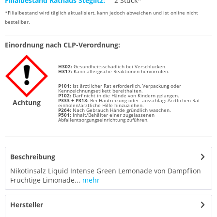
Filialbestand Rathaus Steglitz:
2 Stück*
*Filialbestand wird täglich aktualisiert, kann jedoch abweichen und ist online nicht
bestellbar.
Einordnung nach CLP-Verordnung:
H302:
Gesundheitsschädlich bei Verschlucken.
H317:
Kann allergische Reaktionen hervorrufen.
P101:
Ist ärztlicher Rat erforderlich, Verpackung oder
Kennzeichnungsetikett bereithalten.
P102:
Darf nicht in die Hände von Kindern gelangen.
P333 + P313:
Bei Hautreizung oder -ausschlag: Ärztlichen Rat
Achtung
einholen/ärztliche Hilfe hinzuziehen.
P264:
Nach Gebrauch Hände gründlich waschen.
P501:
Inhalt/Behälter einer zugelassenen
Abfallentsorgungseinrichtung zuführen.
Beschreibung
Nikotinsalz Liquid Intense Green Lemonade von Dampflion
Fruchtige Limonade...
mehr
Hersteller