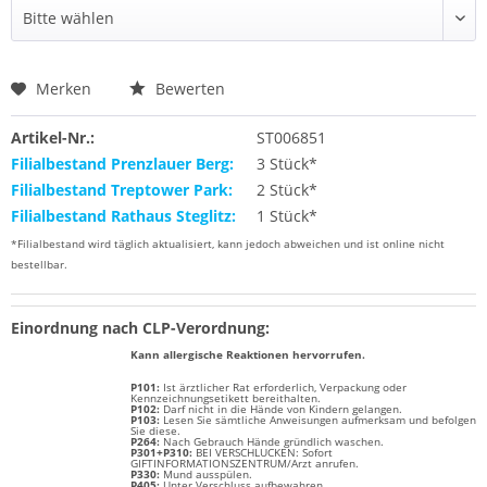
Merken
Bewerten
Artikel-Nr.:
ST006851
Filialbestand Prenzlauer Berg:
3 Stück*
Filialbestand Treptower Park:
2 Stück*
Filialbestand Rathaus Steglitz:
1 Stück*
*Filialbestand wird täglich aktualisiert, kann jedoch abweichen und ist online nicht
bestellbar.
Einordnung nach CLP-Verordnung:
Kann allergische Reaktionen hervorrufen.
P101:
Ist ärztlicher Rat erforderlich, Verpackung oder
Kennzeichnungsetikett bereithalten.
P102:
Darf nicht in die Hände von Kindern gelangen.
P103:
Lesen Sie sämtliche Anweisungen aufmerksam und befolgen
Sie diese.
P264:
Nach Gebrauch Hände gründlich waschen.
P301+P310:
BEI VERSCHLUCKEN: Sofort
GIFTINFORMATIONSZENTRUM/Arzt anrufen.
P330:
Mund ausspülen.
P405:
Unter Verschluss aufbewahren.