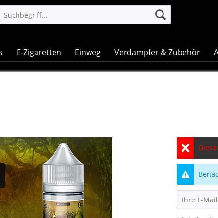
s
E-Zigaretten
Einweg
Verdampfer & Zubehör
A
Dieser
Benach