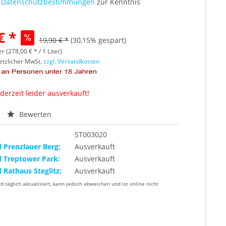
e
Datenschutzbestimmungen
zur Kenntnis
€ *
19,90 € *
(30,15% gespart)
er (278,00 € * / 1 Liter)
setzlicher MwSt.
zzgl. Versandkosten
 derzeit leider ausverkauft!
Bewerten
ST003020
d Prenzlauer Berg:
Ausverkauft
d Treptower Park:
Ausverkauft
d Rathaus Steglitz:
Ausverkauft
rd täglich aktualisiert, kann jedoch abweichen und ist online nicht