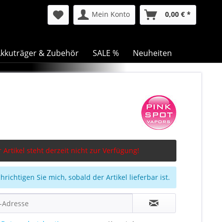
Mein Konto
0,00 € *
kkuträger & Zubehör
SALE %
Neuheiten
 Artikel steht derzeit nicht zur Verfügung!
richtigen Sie mich, sobald der Artikel lieferbar ist.