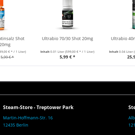
tinsalz Shot
Ultrabio 70/30 Shot 20mg
Ultrabio 40
 20mg
89,00 € * / 1 Liter)
Inhalt
0.01 Liter
(599,00 € * / 1 Liter)
Inhalt
0.04 Liter
5,99 € *
25,
5,99 € *
Steam-Store - Treptower Park
St
Martin-Hoffmann-Str. 16
Alb
12435 Berlin
121