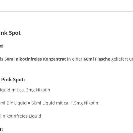
ink Spot
e
!
als
50ml nikotinfreies Konzentrat
in einer
60ml Flasche
geliefert u
 Pink Spot:
iquid mit ca. 3mg Nikotin
ml DIY Liquid = 60ml Liquid mit ca. 1.5mg Nikotin
 nikotinfreies Liquid
t: