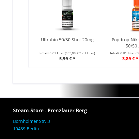
Ultrabio 50/50 Shot 20mg
Popdrop Niko
50/50
Inhalt
0.01 Liter
(599,00 € * / 1 Liter)
Inhalt
0.01 Liter
(3
5,99 € *
3,89 € *
Steam-Store - Prenzlauer Berg
Bornholmer Str. 3
10439 Berlin