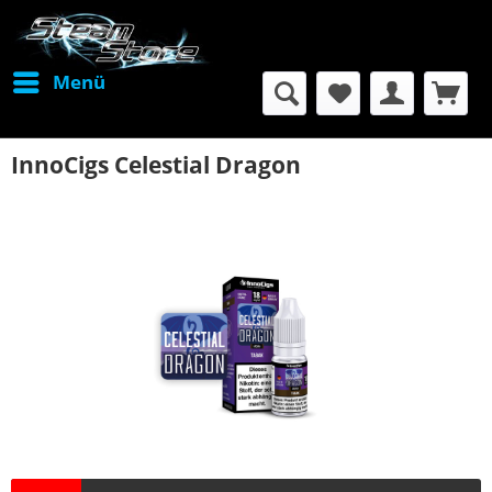
Menü
InnoCigs Celestial Dragon