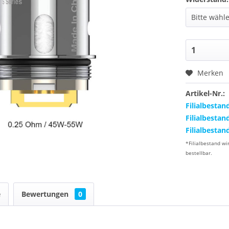
Merken
Artikel-Nr.:
Filialbestan
Filialbestan
Filialbestan
*Filialbestand wi
bestellbar.
e
Bewertungen
0