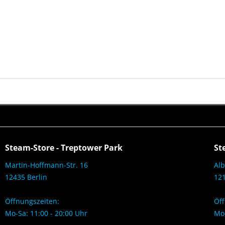
Steam-Store - Treptower Park
St
Martin-Hoffmann-Str. 16
Alb
12435 Berlin
121
Öffnungszeiten:
Öff
Mo-Sa: 11:00 - 20:00 Uhr
Mo-