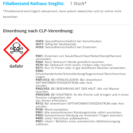
Filialbestand Rathaus Steglitz:
1 Stück*
*Filialbestand wird täglich aktualisiert, kann jedoch abweichen und ist online nicht
bestellbar.
Einordnung nach CLP-Verordnung:
H302:
Gesundheitsschädlich bei Verschlucken.
H311:
Giftig bei Hautkontakt.
H332:
Gesundheitsschädlich bei Einatmen.
P261:
Einatmen von Staub/Rauch/Gas/Nebel/Dampf/Aerosol
vermeiden.
P264
: Nach Gebrauch Hände gründlich waschen.
P270:
Bei Gebrauch nicht essen, trinken oder rauchen.
Gefahr
P271:
Nur im Freien oder in gut belüfteten Räumen verwenden.
P280:
Schutzhandschuhe/Schutzkleidung/Augenschutz/Gesichtsschutz
tragen.
P301/312:
BEI VERSCHLUCKEN: Bei Unwohlsein
GIFTINFORMATIONSZENTRUM oder Arzt
anrufen.
P302/352:
BEI BERÜHRUNG MIT DER HAUT: Mit viel Wasser
waschen.
P304/340:
BEI EINATMEN: An die frische Luft bringen und in einer
Position ruhigstellen, die
das Atmen erleichtert.
P312:
Bei Unwohlsein GIFTINFORMATIONSZENTRUM oder Arzt
anrufen.
P330:
Mund ausspülen.
P361:
Alle kontaminierten Kleidungsstücke sofort ausziehen.
P363:
Kontaminierte Kleidung vor erneutem Tragen waschen.
P405:
Unter Verschluss aufbewahren.
P501:
Inhalt / Behälter einer anerkannten Abfallentsorgung
zuführen.