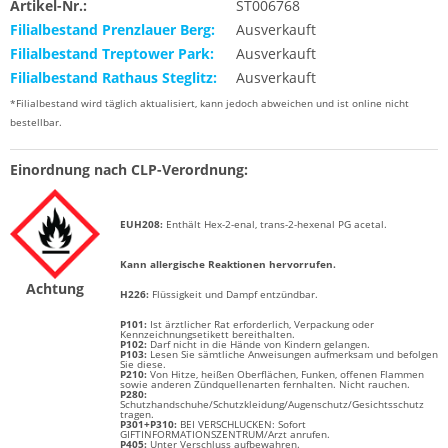
Artikel-Nr.:
ST006768
Filialbestand Prenzlauer Berg:
Ausverkauft
Filialbestand Treptower Park:
Ausverkauft
Filialbestand Rathaus Steglitz:
Ausverkauft
*Filialbestand wird täglich aktualisiert, kann jedoch abweichen und ist online nicht
bestellbar.
Einordnung nach CLP-Verordnung:
EUH208:
Enthält
Hex-2-enal, trans-2-hexenal PG acetal
.
Kann allergische Reaktionen hervorrufen.
Achtung
H226:
Flüssigkeit und Dampf entzündbar.
P101:
Ist ärztlicher Rat erforderlich, Verpackung oder
Kennzeichnungsetikett bereithalten.
P102:
Darf nicht in die Hände von Kindern gelangen.
P103:
Lesen Sie sämtliche Anweisungen aufmerksam und befolgen
Sie diese.
P210:
Von Hitze, heißen Oberflächen, Funken, offenen Flammen
sowie anderen Zündquellenarten fernhalten. Nicht rauchen.
P280:
Schutzhandschuhe/Schutzkleidung/Augenschutz/Gesichtsschutz
tragen.
P301+P310:
BEI VERSCHLUCKEN: Sofort
GIFTINFORMATIONSZENTRUM/Arzt anrufen.
P405:
Unter Verschluss aufbewahren.