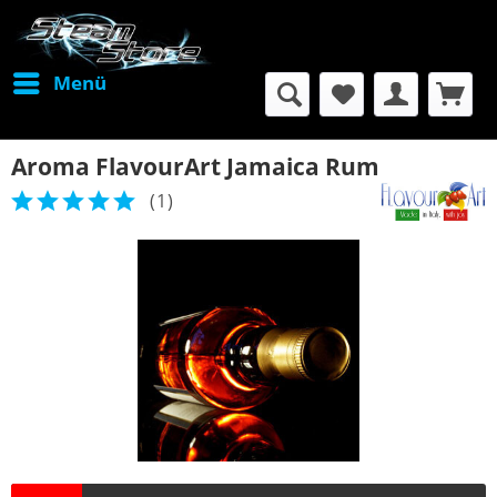
Menü
Aroma FlavourArt Jamaica Rum
(
1
)