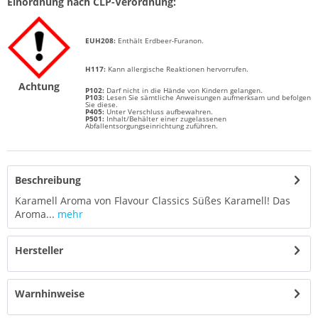
Einordnung nach CLP-Verordnung:
EUH208:
Enthält
Erdbeer-Furanon.
H117:
Kann allergische Reaktionen hervorrufen.
Achtung
P102:
Darf nicht in die Hände von Kindern gelangen.
P103:
Lesen Sie sämtliche Anweisungen aufmerksam und befolgen
Sie diese.
P405:
Unter Verschluss aufbewahren.
P501:
Inhalt/Behälter einer zugelassenen
Abfallentsorgungseinrichtung zuführen.
Beschreibung
Karamell Aroma von Flavour Classics Süßes Karamell! Das
Aroma...
mehr
Hersteller
Warnhinweise