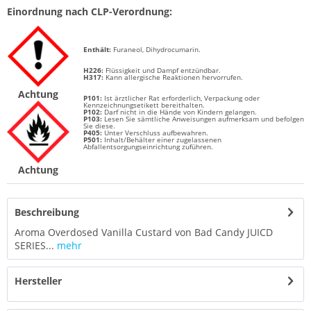
Einordnung nach CLP-Verordnung:
Enthält:
Furaneol, Dihydrocumarin.
H226:
Flüssigkeit und Dampf entzündbar.
H317:
Kann allergische Reaktionen hervorrufen.
Achtung
P101:
Ist ärztlicher Rat erforderlich, Verpackung oder
Kennzeichnungsetikett bereithalten.
P102:
Darf nicht in die Hände von Kindern gelangen.
P103:
Lesen Sie sämtliche Anweisungen aufmerksam und befolgen
Sie diese.
P405:
Unter Verschluss aufbewahren.
P501:
Inhalt/Behälter einer zugelassenen
Abfallentsorgungseinrichtung zuführen.
Achtung
Beschreibung
Aroma Overdosed Vanilla Custard von Bad Candy JUICD
SERIES...
mehr
Hersteller