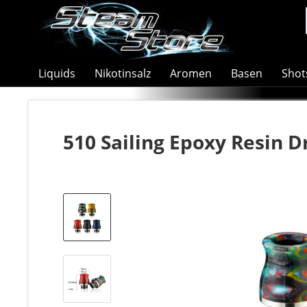
Liquids
Nikotinsalz
Aromen
Basen
Shot
510 Sailing Epoxy Resin D