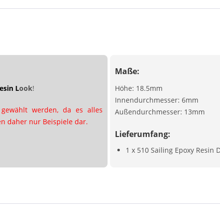
Maße:
esin
L
ook
!
Höhe: 18.5mm
Innendurchmesser: 6mm
 gewählt werden, da es alles
Außendurchmesser: 13mm
en daher nur Beispiele dar.
Lieferumfang:
1 x 510 Sailing Epoxy Resin D