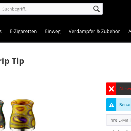
s
E-Zigaretten
Einweg
Verdampfer & Zubehör
A
rip Tip
Dieser
Benach