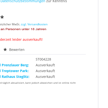
e
Datenschutzbestimmungen
zur Kenntnis
 *
setzlicher MwSt.
zzgl. Versandkosten
 derzeit leider ausverkauft!
Bewerten
ST004228
d Prenzlauer Berg:
Ausverkauft
d Treptower Park:
Ausverkauft
d Rathaus Steglitz:
Ausverkauft
rd täglich aktualisiert, kann jedoch abweichen und ist online nicht