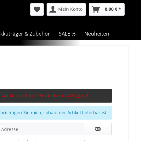
Mein Konto
0,00 € *
kkuträger & Zubehör
SALE %
Neuheiten
 Artikel steht derzeit nicht zur Verfügung!
richtigen Sie mich, sobald der Artikel lieferbar ist.