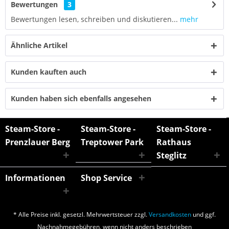
Bewertungen
3
Bewertungen lesen, schreiben und diskutieren...
mehr
Ähnliche Artikel
Kunden kauften auch
Kunden haben sich ebenfalls angesehen
Steam-Store -
Steam-Store -
Steam-Store -
Prenzlauer Berg
Treptower Park
Rathaus
Steglitz
Informationen
Shop Service
* Alle Preise inkl. gesetzl. Mehrwertsteuer zzgl.
Versandkosten
und ggf.
Nachnahmegebühren, wenn nicht anders beschrieben