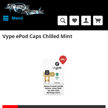
Menü
Vype ePod Caps Chilled Mint