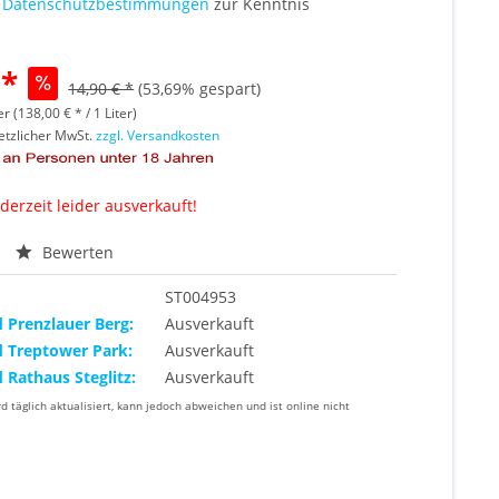
e
Datenschutzbestimmungen
zur Kenntnis
 *
14,90 € *
(53,69% gespart)
er (138,00 € * / 1 Liter)
setzlicher MwSt.
zzgl. Versandkosten
 derzeit leider ausverkauft!
Bewerten
ST004953
d Prenzlauer Berg:
Ausverkauft
d Treptower Park:
Ausverkauft
d Rathaus Steglitz:
Ausverkauft
rd täglich aktualisiert, kann jedoch abweichen und ist online nicht