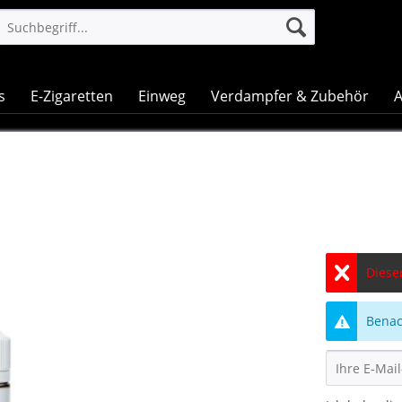
s
E-Zigaretten
Einweg
Verdampfer & Zubehör
A
Dieser
Benach