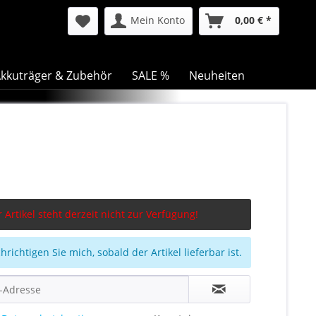
Mein Konto
0,00 € *
kkuträger & Zubehör
SALE %
Neuheiten
 Artikel steht derzeit nicht zur Verfügung!
richtigen Sie mich, sobald der Artikel lieferbar ist.