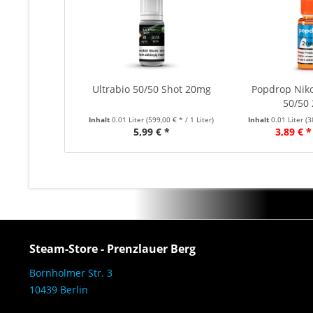
Ultrabio 50/50 Shot 20mg
Popdrop Niko
50/50
Inhalt
0.01 Liter
(599,00 € * / 1 Liter)
Inhalt
0.01 Liter
(3
5,99 € *
3,89 € *
Steam-Store - Prenzlauer Berg
Bornholmer Str. 3
10439 Berlin