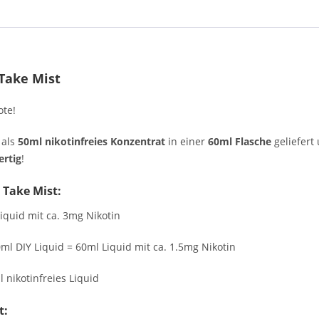
 Take Mist
ote!
 als
50ml nikotinfreies Konzentrat
in einer
60ml Flasche
geliefert
ertig
!
 Take Mist:
iquid mit ca. 3mg Nikotin
ml DIY Liquid = 60ml Liquid mit ca. 1.5mg Nikotin
 nikotinfreies Liquid
t: