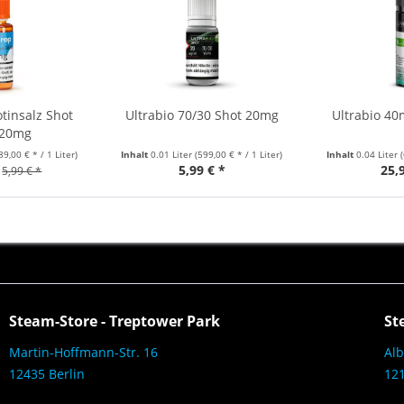
tinsalz Shot
Ultrabio 70/30 Shot 20mg
Ultrabio 40
 20mg
89,00 € * / 1 Liter)
Inhalt
0.01 Liter
(599,00 € * / 1 Liter)
Inhalt
0.04 Liter
5,99 € *
25,
5,99 € *
Steam-Store - Treptower Park
St
Martin-Hoffmann-Str. 16
Alb
12435 Berlin
121