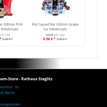
ar Edition Pink
Riot Squad Bar Edition Grape
Nikotinsalz
Ice Nikotinsalz
0.01 Liter
Inhalt
0.01 Liter
*
6,90 € *
9,90 € *
9,90 € *
eam-Store - Rathaus Steglitz
rechtstr. 10
65 Berlin
nungszeiten: