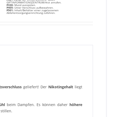
GIFTINFORMATIONSZENTRUM/Arzt anrufen.
P330:
Mund ausspülen.
P405:
Unter Verschluss aufbewahren.
P501:
Inhalt/Behälter einer zugelassenen
Abfallentsorgungseinrichtung zuführen.
tsverschluss
geliefert! Der
Nikotingehalt
liegt
ühl
beim Dampfen. Es können daher
höhere
stillen.