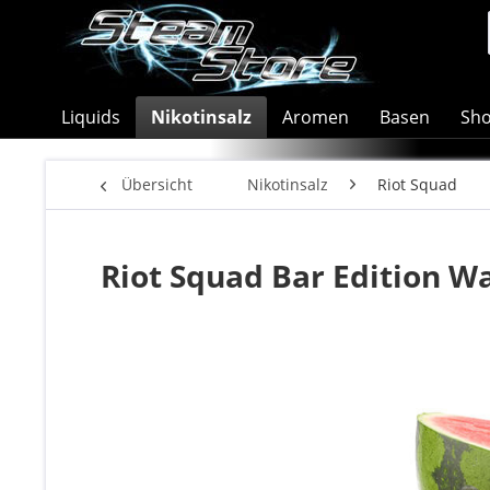
Liquids
Nikotinsalz
Aromen
Basen
Sho
Übersicht
Nikotinsalz
Riot Squad
Riot Squad Bar Edition W