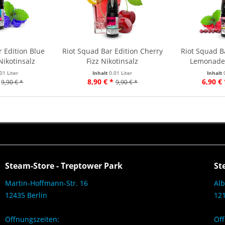
 Edition Blue
Riot Squad Bar Edition Cherry
Riot Squad B
ikotinsalz
Fizz Nikotinsalz
Lemonade 
01 Liter
Inhalt
0.01 Liter
Inhalt
8,90 € *
6,90 € 
9,90 € *
9,90 € *
Steam-Store - Treptower Park
St
Martin-Hoffmann-Str. 16
Alb
12435 Berlin
121
Öffnungszeiten:
Öff