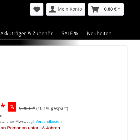
Mein Konto
0,00 € *
Akkuträger & Zubehör
SALE %
Neuheiten
 *
9,90 € *
(10,1% gespart)
er
setzlicher MwSt.
zzgl. Versandkosten