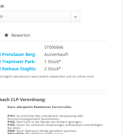
ke:
Bewerten
ST006846
d Prenzlauer Berg:
Ausverkauft
d Treptower Park:
1 Stück*
d Rathaus Steglitz:
2 Stück*
rd täglich aktualisiert, kann jedoch abweichen und ist online nicht
nach CLP-Verordnung:
Kann allergische Reaktionen hervorrufen.
P101:
Ist ärztlicher Rat erforderlich, Verpackung oder
Kennzeichnungsetikett bereithalten.
P102:
Darf nicht in die Hände von Kindern gelangen.
P103:
Lesen Sie sämtliche Anweisungen aufmerksam und befolgen
Sie diese.
P264:
Nach Gebrauch Hände gründlich waschen.
P301+P310:
BEI VERSCHLUCKEN: Sofort