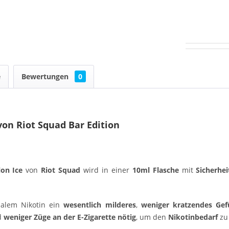
e
Bewertungen
0
von Riot Squad Bar Edition
lon Ice
von
Riot Squad
wird in einer
10ml Flasche
mit
Sicherhei
malem Nikotin ein
wesentlich milderes
,
weniger kratzendes Gef
d
weniger Züge an der E-Zigarette nötig
, um den
Nikotinbedarf
zu 