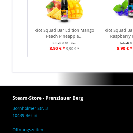
Riot Squad Bar Edition Mango
Riot Squad Bar
Peach Pineapple...
Raspberry N
Inhalt
0.01 Liter
Inhalt
0.
8,90 € *
8,90 € *
9,90 € *
Steam-Store - Prenzlauer Berg
Bornholmer Str. 3
10439 Berlin
Öffnungszeiten: