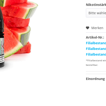
Nikotinstär
Merken
Artikel-Nr.:
Filialbestan
Filialbestan
Filialbestan
*Filialbestand wi
bestellbar.
Einordnung 