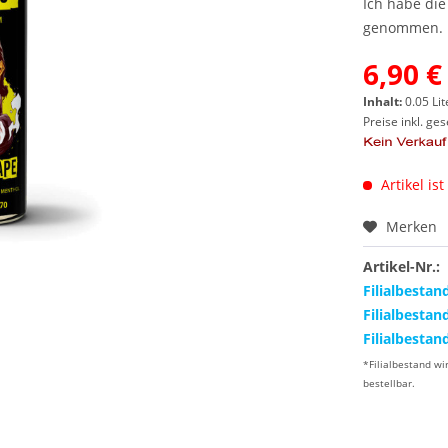
Ich habe di
genommen.
6,90 €
Inhalt:
0.05 Lit
Preise inkl. ge
Artikel ist
Merken
Artikel-Nr.:
Filialbestan
Filialbestan
Filialbestan
*Filialbestand wi
bestellbar.