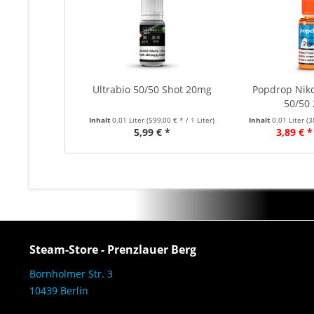
Ultrabio 50/50 Shot 20mg
Popdrop Niko
50/50
Inhalt
0.01 Liter
(599,00 € * / 1 Liter)
Inhalt
0.01 Liter
(3
5,99 € *
3,89 € *
Steam-Store - Prenzlauer Berg
Bornholmer Str. 3
10439 Berlin