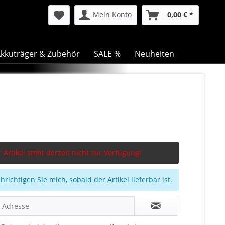
Mein Konto
0,00 € *
kkuträger & Zubehör
SALE %
Neuheiten
 Artikel steht derzeit nicht zur Verfügung!
richtigen Sie mich, sobald der Artikel lieferbar ist.