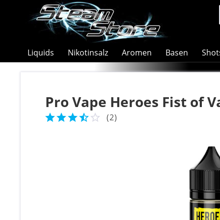
Liquids
Nikotinsalz
Aromen
Basen
Shot
Pro Vape Heroes Fist of 
(
2
)