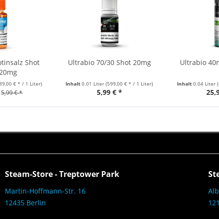
tinsalz Shot
Ultrabio 70/30 Shot 20mg
Ultrabio 40
 20mg
89,00 € * / 1 Liter)
Inhalt
0.01 Liter
(599,00 € * / 1 Liter)
Inhalt
0.04 Liter
5,99 € *
25,
5,99 € *
Steam-Store - Treptower Park
St
Martin-Hoffmann-Str. 16
Alb
12435 Berlin
121