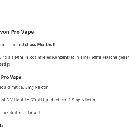
 von Pro Vape
n
mit einem
Schuss Menthol
!
wird als
50ml nikotinfreies Konzentrat
in einer
60ml Flasche
gelief
ertig
!
 Pro Vape:
iquid mit ca. 3mg Nikotin
ml DIY Liquid = 60ml Liquid mit ca. 1.5mg Nikotin
 nikotinfreies Liquid
t: