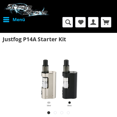
Menü
Justfog P14A Starter Kit