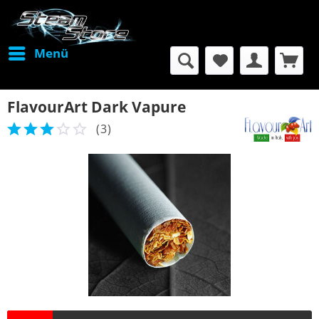
Menü
FlavourArt Dark Vapure
(
3
)