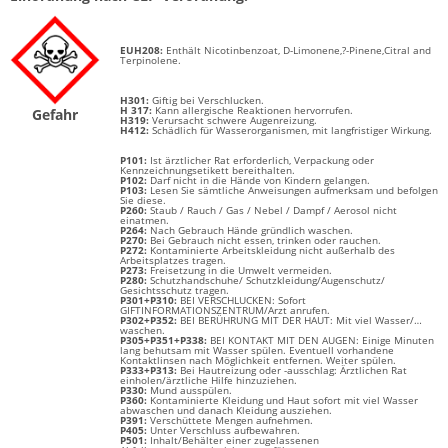
EUH208:
Enthält
Nicotinbenzoat,
D-Limonene,?-Pinene,Citral and
Terpinolene.
H301:
Giftig bei Verschlucken.
H 317:
Kann allergische Reaktionen hervorrufen.
Gefahr
H319:
Verursacht schwere Augenreizung.
H412:
Schädlich für Wasserorganismen, mit langfristiger Wirkung.
P101:
Ist ärztlicher Rat erforderlich, Verpackung oder
Kennzeichnungsetikett bereithalten.
P102:
Darf nicht in die Hände von Kindern gelangen.
P103:
Lesen Sie sämtliche Anweisungen aufmerksam und befolgen
Sie diese.
P260:
Staub / Rauch / Gas / Nebel / Dampf / Aerosol nicht
einatmen.
P264:
Nach Gebrauch Hände gründlich waschen.
P270:
Bei Gebrauch nicht essen, trinken oder rauchen.
P272:
Kontaminierte Arbeitskleidung nicht außerhalb des
Arbeitsplatzes tragen.
P273:
Freisetzung in die Umwelt vermeiden.
P280:
Schutzhandschuhe/ Schutzkleidung/Augenschutz/
Gesichtsschutz tragen.
P301+P310:
BEI VERSCHLUCKEN: Sofort
GIFTINFORMATIONSZENTRUM/Arzt anrufen.
P302+P352:
BEI BERÜHRUNG MIT DER HAUT: Mit viel Wasser/…
waschen.
P305+P351+P338:
BEI KONTAKT MIT DEN AUGEN: Einige Minuten
lang behutsam mit Wasser spülen. Eventuell vorhandene
Kontaktlinsen nach Möglichkeit entfernen. Weiter spülen.
P333+P313:
Bei Hautreizung oder -ausschlag: Ärztlichen Rat
einholen/ärztliche Hilfe hinzuziehen.
P330:
Mund ausspülen.
P360:
Kontaminierte Kleidung und Haut sofort mit viel Wasser
abwaschen und danach Kleidung ausziehen.
P391:
Verschüttete Mengen aufnehmen.
P405:
Unter Verschluss aufbewahren.
P501:
Inhalt/Behälter einer zugelassenen