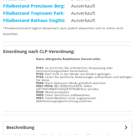
Filialbestand Prenzlauer Berg:
Ausverkauft
Filialbestand Treptower Park:
Ausverkauft
Filialbestand Rathaus Steglitz:
Ausverkauft
*Filialbestand wird täglich aktualisiert, kann jedoch abweichen und ist online nicht
bestellbar.
Einordnung nach CLP-Verordnung:
Kann allergische Reaktionen hervorrufen.
P101:
Ist ärztlicher Rat erforderlich, Verpackung oder
Kennzeichnungsetikett bereithalten.
P102:
Darf nicht in die Hände von Kindern gelangen.
P103:
Lesen Sie sämtliche Anweisungen aufmerksam und befolgen
Sie diese.
P264:
Nach Gebrauch Hände gründlich waschen.
P301+P310:
BEI VERSCHLUCKEN: Sofort
GIFTINFORMATIONSZENTRUM/Arzt anrufen.
P330:
Mund ausspülen.
P405:
Unter Verschluss aufbewahren.
P501:
Inhalt/Behälter einer zugelassenen
Abfallentsorgungseinrichtung zuführen.
Beschreibung