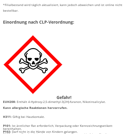
*Filialbestand wird täglich aktualisiert, kann jedoch abweichen und ist online nicht
bestellbar.
Einordnung nach CLP-Verordnung:
Gefahr!
EUH208:
Enthält 4-Hydroxy-2,5-dimethyl-3(2H)-furanon, Nikotinsalicylat.
Kann allergische Reaktionen hervorrufen.
H311:
Giftig bei Hautkontakt.
P101:
Ist ärztlicher Rat erforderlich, Verpackung oder Kennzeichnungsetikett
bereithalten.
P102:
Darf nicht in die Hände von Kindern gelangen.