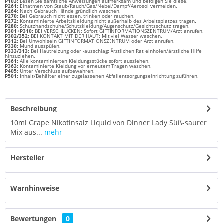
P103:
Lesen Sie sämtliche Anweisungen aufmerksam und befolgen Sie diese.
P261:
Einatmen von Staub/Rauch/Gas/Nebel/Dampf/Aerosol vermeiden.
P264:
Nach Gebrauch Hände gründlich waschen.
P270:
Bei Gebrauch nicht essen, trinken oder rauchen.
P272:
Kontaminierte Arbeitskleidung nicht außerhalb des Arbeitsplatzes tragen
.
P280:
Schutzhandschuhe/Schutzkleidung/Augenschutz/Gesichtsschutz tragen.
P301+P310:
BEI VERSCHLUCKEN: Sofort GIFTINFORMATIONSZENTRUM/Arzt anrufen.
P302/352:
BEI KONTAKT MIT DER HAUT: Mit viel Wasser waschen.
P312:
Bei Unwohlsein GIFTINFORMATIONSZENTRUM oder Arzt anrufen.
P330:
Mund ausspülen.
P333/313:
Bei Hautreizung oder -ausschlag: Ärztlichen Rat einholen/ärztliche Hilfe
hinzuziehen.
P361:
Alle kontaminierten Kleidungsstücke sofort ausziehen.
P363:
Kontaminierte Kleidung vor erneutem Tragen waschen.
P405:
Unter Verschluss aufbewahren.
P501:
Inhalt/Behälter einer zugelassenen Abfallentsorgungseinrichtung zuführen.
Beschreibung
10ml Grape Nikotinsalz Liquid von Dinner Lady Süß-saurer
Mix aus...
mehr
Hersteller
Warnhinweise
Bewertungen
0