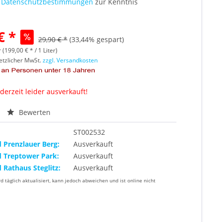
e
Datenschutzbestimmungen
zur Kenntnis
€ *
29,90 € *
(33,44% gespart)
r (199,00 € * / 1 Liter)
setzlicher MwSt.
zzgl. Versandkosten
 derzeit leider ausverkauft!
Bewerten
ST002532
d Prenzlauer Berg:
Ausverkauft
d Treptower Park:
Ausverkauft
d Rathaus Steglitz:
Ausverkauft
rd täglich aktualisiert, kann jedoch abweichen und ist online nicht