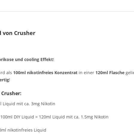
d von Crusher
prikose und cooling Effekt
!
ird als
100ml nikotinfreies Konzentrat
in einer
120ml Flasche
geli
ertig
!
 Crusher:
 Liquid mit ca. 3mg Nikotin
 100ml DIY Liquid = 120ml Liquid mit ca. 1.5mg Nikotin
0ml nikotinfreies Liquid