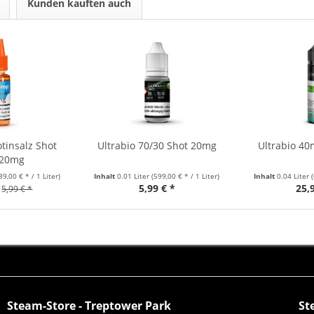
Kunden kauften auch
tinsalz Shot
Ultrabio 70/30 Shot 20mg
Ultrabio 40
 20mg
89,00 € * / 1 Liter)
Inhalt
0.01 Liter
(599,00 € * / 1 Liter)
Inhalt
0.04 Liter
5,99 € *
25,
5,99 € *
Steam-Store - Treptower Park
St