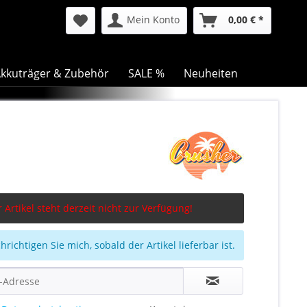
Mein Konto
0,00 € *
kkuträger & Zubehör
SALE %
Neuheiten
 Artikel steht derzeit nicht zur Verfügung!
richtigen Sie mich, sobald der Artikel lieferbar ist.