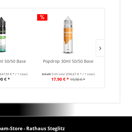
ml 50/50 Base
Popdrop 30ml 50/50 Base
Popdrop 30
(647,50 € * / 1 Liter)
Inhalt
0.03 Liter
(596,67 € * / 1 Liter)
Inhalt
0.03 Lite
90 € *
17,90 € *
17,90 €
19,90 € *
eam-Store - Rathaus Steglitz