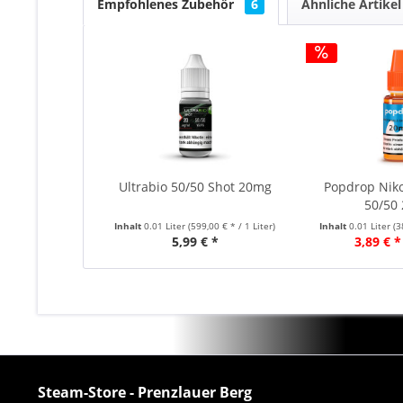
Empfohlenes Zubehör
6
Ähnliche Artikel
Ultrabio 50/50 Shot 20mg
Popdrop Niko
50/50
Inhalt
0.01 Liter
(599,00 € * / 1 Liter)
Inhalt
0.01 Liter
(3
5,99 € *
3,89 € *
Steam-Store - Prenzlauer Berg