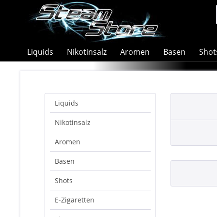
Liquids
Nikotinsalz
Aromen
Basen
Shot
Liquids
Nikotinsalz
Aromen
Basen
Shots
E-Zigaretten