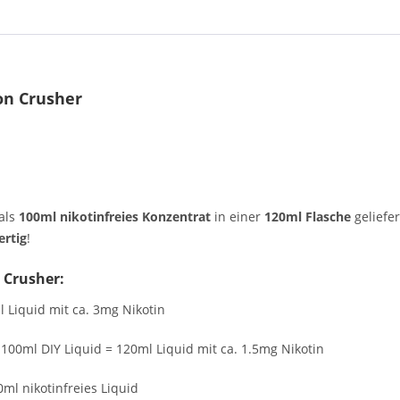
on Crusher
als
100ml nikotinfreies Konzentrat
in einer
120ml Flasche
geliefer
ertig
!
 Crusher:
 Liquid mit ca. 3mg Nikotin
 100ml DIY Liquid = 120ml Liquid mit ca. 1.5mg Nikotin
0ml nikotinfreies Liquid