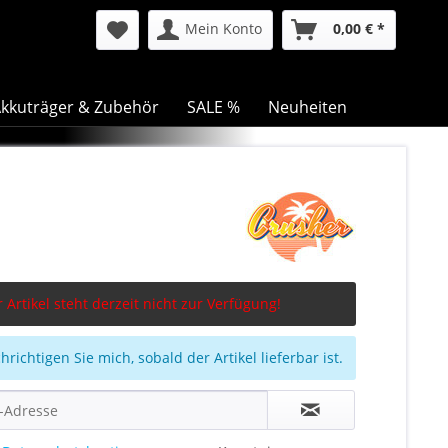
Mein Konto
0,00 € *
kkuträger & Zubehör
SALE %
Neuheiten
 Artikel steht derzeit nicht zur Verfügung!
richtigen Sie mich, sobald der Artikel lieferbar ist.