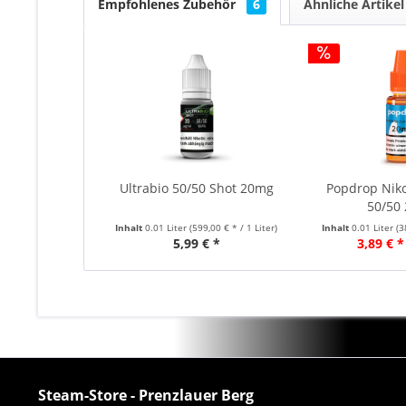
Empfohlenes Zubehör
6
Ähnliche Artikel
Ultrabio 50/50 Shot 20mg
Popdrop Niko
50/50
Inhalt
0.01 Liter
(599,00 € * / 1 Liter)
Inhalt
0.01 Liter
(3
5,99 € *
3,89 € *
Steam-Store - Prenzlauer Berg