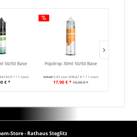
ml 50/50 Base
Popdrop 30ml 50/50 Base
Popdrop 30
(647,50 € * / 1 Liter)
Inhalt
0.03 Liter
(596,67 € * / 1 Liter)
Inhalt
0.03 Lite
90 € *
17,90 € *
17,90 €
19,90 € *
eam-Store - Rathaus Steglitz