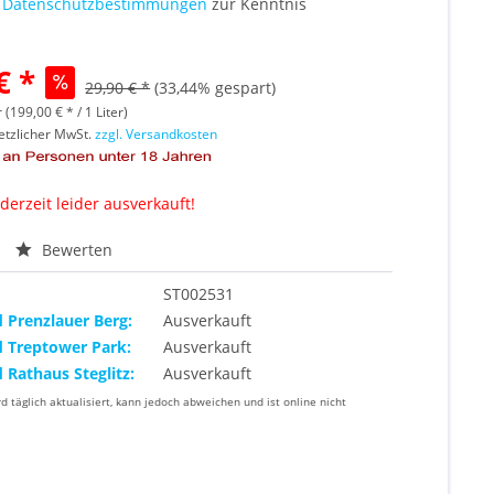
e
Datenschutzbestimmungen
zur Kenntnis
€ *
29,90 € *
(33,44% gespart)
r (199,00 € * / 1 Liter)
setzlicher MwSt.
zzgl. Versandkosten
 derzeit leider ausverkauft!
Bewerten
ST002531
d Prenzlauer Berg:
Ausverkauft
d Treptower Park:
Ausverkauft
d Rathaus Steglitz:
Ausverkauft
rd täglich aktualisiert, kann jedoch abweichen und ist online nicht