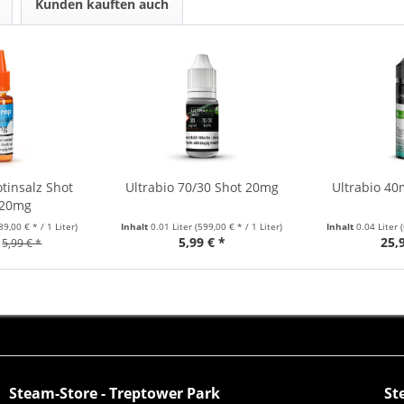
Kunden kauften auch
tinsalz Shot
Ultrabio 70/30 Shot 20mg
Ultrabio 40
 20mg
89,00 € * / 1 Liter)
Inhalt
0.01 Liter
(599,00 € * / 1 Liter)
Inhalt
0.04 Liter
5,99 € *
25,
5,99 € *
Steam-Store - Treptower Park
St