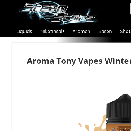
Liquids
Nikotinsalz
Aromen
Basen
Shot
Aroma Tony Vapes Winte