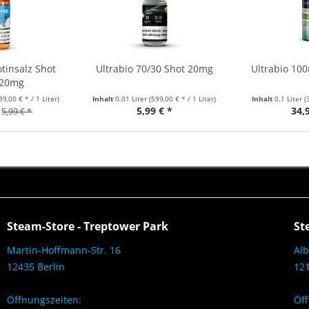
tinsalz Shot
Ultrabio 70/30 Shot 20mg
Ultrabio 10
 20mg
89,00 € * / 1 Liter)
Inhalt
0.01 Liter
(599,00 € * / 1 Liter)
Inhalt
0.1 Liter
(
5,99 € *
34,
5,99 € *
Steam-Store - Treptower Park
St
Martin-Hoffmann-Str. 16
Alb
12435 Berlin
121
Öffnungszeiten:
Öff