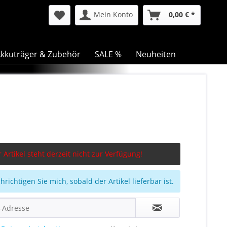
Mein Konto
0,00 € *
kkuträger & Zubehör
SALE %
Neuheiten
 Artikel steht derzeit nicht zur Verfügung!
richtigen Sie mich, sobald der Artikel lieferbar ist.