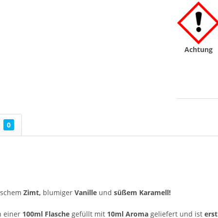
Achtung
0
ischem
Zimt,
blumiger
Vanille
und
süßem Karamell!
n einer
100ml Flasche
gefüllt mit
10ml Aroma
geliefert und ist
ers