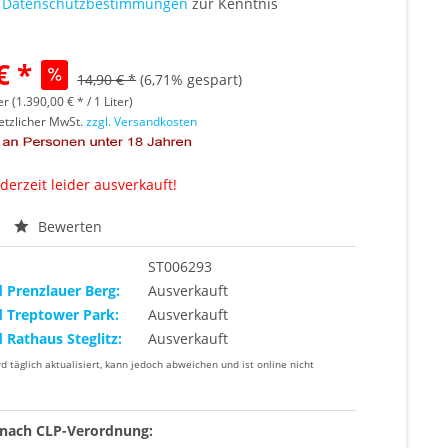
e
Datenschutzbestimmungen
zur Kenntnis
€ *
14,90 € *
(6,71% gespart)
er (1.390,00 € * / 1 Liter)
setzlicher MwSt.
zzgl. Versandkosten
 derzeit leider ausverkauft!
Bewerten
ST006293
d Prenzlauer Berg:
Ausverkauft
d Treptower Park:
Ausverkauft
d Rathaus Steglitz:
Ausverkauft
rd täglich aktualisiert, kann jedoch abweichen und ist online nicht
nach CLP-Verordnung: