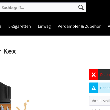
s
E-Zigaretten
Einweg
Verdampfer & Zubehör
A
r Kex
Dieser
Benach