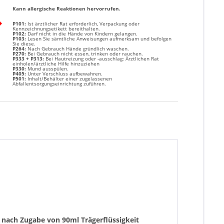
Kann allergische Reaktionen hervorrufen.
P101:
Ist ärztlicher Rat erforderlich, Verpackung oder
Kennzeichnungsetikett bereithalten.
P102:
Darf nicht in die Hände von Kindern gelangen.
P103:
Lesen Sie sämtliche Anweisungen aufmerksam und befolgen
Sie diese.
P264:
Nach Gebrauch Hände gründlich waschen.
P270:
Bei Gebrauch nicht essen, trinken oder rauchen.
P333 + P313:
Bei Hautreizung oder -ausschlag: Ärztlichen Rat
einholen/ärztliche Hilfe hinzuziehen
P330:
Mund ausspülen.
P405:
Unter Verschluss aufbewahren.
P501:
Inhalt/Behälter einer zugelassenen
Abfallentsorgungseinrichtung zuführen.
t nach Zugabe von 90ml Trägerflüssigkeit