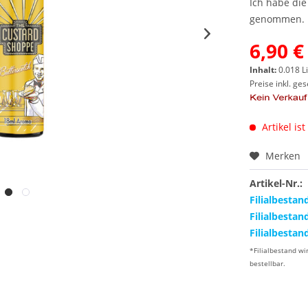
Ich habe di
genommen.
6,90 €
Inhalt:
0.018 Li
Preise inkl. ge
Artikel ist
Merken
Artikel-Nr.:
Filialbestan
Filialbestan
Filialbestan
*Filialbestand wi
bestellbar.