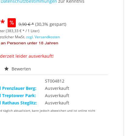
e
Datenschutzbestimmungen
zur Kenntnis
 *
9,90 € *
(30,3% gespart)
ter (383,33 € * / 1 Liter)
setzlicher MwSt.
zzgl. Versandkosten
 derzeit leider ausverkauft!
Bewerten
ST004812
d Prenzlauer Berg:
Ausverkauft
d Treptower Park:
Ausverkauft
d Rathaus Steglitz:
Ausverkauft
rd täglich aktualisiert, kann jedoch abweichen und ist online nicht