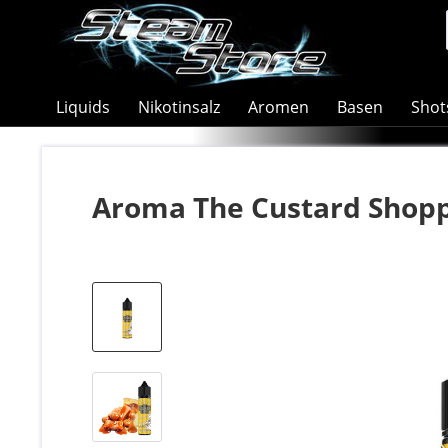
Liquids
Nikotinsalz
Aromen
Basen
Shot
Aroma The Custard Shopp