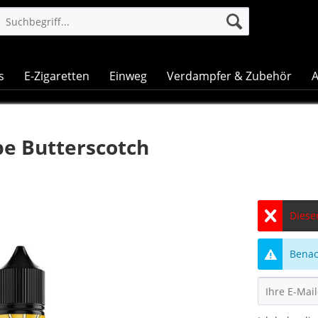
s
E-Zigaretten
Einweg
Verdampfer & Zubehör
A
e Butterscotch
Dieser
Benach