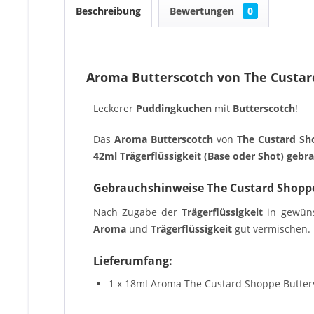
Beschreibung
Bewertungen
0
Aroma Butterscotch von The Custa
Leckerer
Puddingkuchen
mit
Butterscotch
!
Das
Aroma Butterscotch
von
The Custard Sh
42ml Trägerflüssigkeit (Base oder Shot) gebra
Gebrauchshinweise The Custard Shopp
Nach Zugabe der
Trägerflüssigkeit
in gewün
Aroma
und
Trägerflüssigkeit
gut vermischen. D
Lieferumfang:
1 x 18ml Aroma The Custard Shoppe Butters