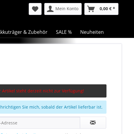
Mein Konto
0,00 € *
kkuträger & Zubehör
SALE %
Neuheiten
 Artikel steht derzeit nicht zur Verfügung!
richtigen Sie mich, sobald der Artikel lieferbar ist.