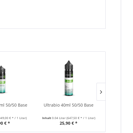
0ml 50/50 Base
Ultrabio 40ml 50/50 Base
Ultrabio 1
349,00 € * / 1 Liter)
Inhalt
0.04 Liter
(647,50 € * / 1 Liter)
Inhalt
0.1 Lite
90 € *
25,90 € *
34