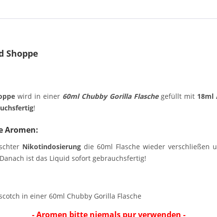
rd Shoppe
oppe
wird in einer
60ml Chubby Gorilla Flasche
gefüllt mit
18ml
uchsfertig
!
e Aromen:
schter
Nikotindosierung
die 60ml Flasche wieder verschließen un
anach ist das Liquid sofort gebrauchsfertig!
cotch in einer 60ml Chubby Gorilla Flasche
- Aromen bitte niemals pur verwenden -