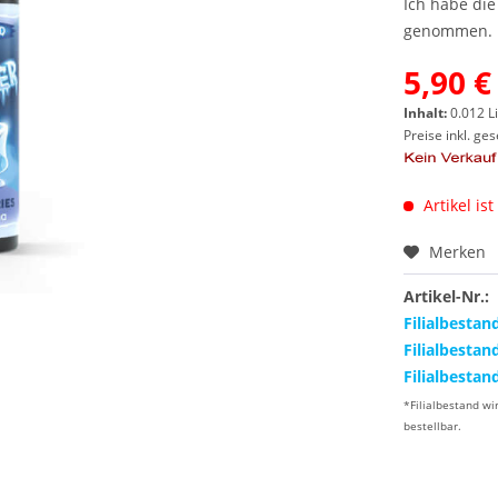
Ich habe di
genommen.
5,90 €
Inhalt:
0.012 Li
Preise inkl. ge
Artikel ist
Merken
Artikel-Nr.:
Filialbestan
Filialbestan
Filialbestan
*Filialbestand wi
bestellbar.