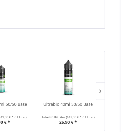
0ml 50/50 Base
Ultrabio 40ml 50/50 Base
Ultrabio 1
349,00 € * / 1 Liter)
Inhalt
0.04 Liter
(647,50 € * / 1 Liter)
Inhalt
0.1 Lite
90 € *
25,90 € *
34