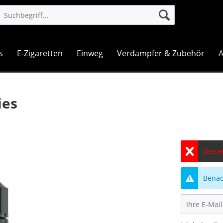
s
E-Zigaretten
Einweg
Verdampfer & Zubehör
A
ies
Dieser
Benach