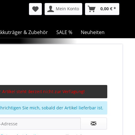
Mein Konto
0,00 € *
kkuträger & Zubehör
SALE %
Neuheiten
 Artikel steht derzeit nicht zur Verfügung!
richtigen Sie mich, sobald der Artikel lieferbar ist.