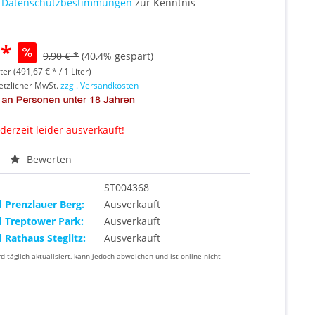
e
Datenschutzbestimmungen
zur Kenntnis
 *
9,90 € *
(40,4% gespart)
ter (491,67 € * / 1 Liter)
setzlicher MwSt.
zzgl. Versandkosten
 derzeit leider ausverkauft!
Bewerten
ST004368
d Prenzlauer Berg:
Ausverkauft
d Treptower Park:
Ausverkauft
d Rathaus Steglitz:
Ausverkauft
rd täglich aktualisiert, kann jedoch abweichen und ist online nicht