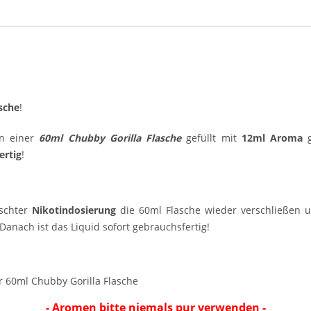
sche
!
n einer
60ml Chubby Gorilla Flasche
gefüllt mit
12ml Aroma
g
ertig
!
schter
Nikotindosierung
die 60ml Flasche wieder verschließen un
anach ist das Liquid sofort gebrauchsfertig!
r 60ml Chubby Gorilla Flasche
- Aromen bitte niemals pur verwenden -