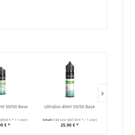
0ml 50/50 Base
Ultrabio 40ml 50/50 Base
Ultrabio 1
349,00 € * / 1 Liter)
Inhalt
0.04 Liter
(647,50 € * / 1 Liter)
Inhalt
0.1 Lite
90 € *
25,90 € *
34