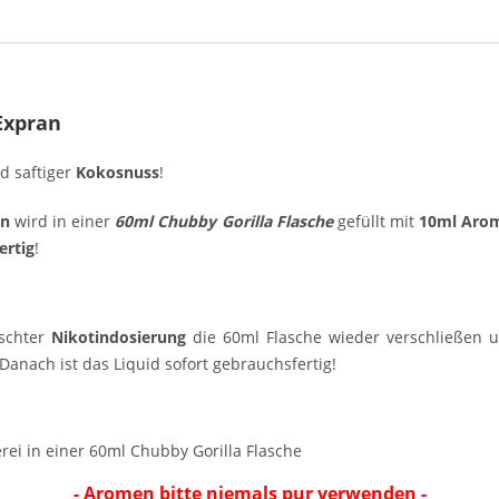
Expran
d saftiger
Kokosnuss
!
an
wird in einer
60ml Chubby Gorilla Flasche
gefüllt mit
10ml Aro
ertig
!
schter
Nikotindosierung
die 60ml Flasche wieder verschließen un
anach ist das Liquid sofort gebrauchsfertig!
ei in einer 60ml Chubby Gorilla Flasche
- Aromen bitte niemals pur verwenden -