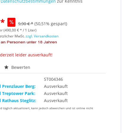
e
Datenschutzbestimmungen
zur Kenntnis
 *
9,90 € *
(50,51% gespart)
er (490,00 € * / 1 Liter)
setzlicher MwSt.
zzgl. Versandkosten
 derzeit leider ausverkauft!
Bewerten
ST004346
d Prenzlauer Berg:
Ausverkauft
d Treptower Park:
Ausverkauft
d Rathaus Steglitz:
Ausverkauft
rd täglich aktualisiert, kann jedoch abweichen und ist online nicht