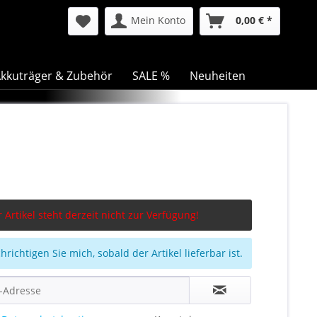
Mein Konto
0,00 € *
kkuträger & Zubehör
SALE %
Neuheiten
 Artikel steht derzeit nicht zur Verfügung!
richtigen Sie mich, sobald der Artikel lieferbar ist.